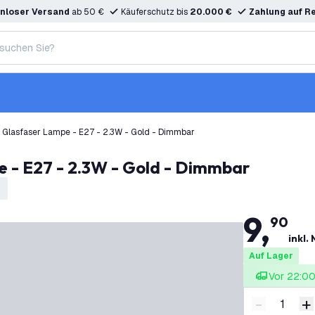
nloser Versand
ab 50 €
Käuferschutz bis
20.000 €
Zahlung auf R
 Glasfaser Lampe - E27 - 2.3W - Gold - Dimmbar
 - E27 - 2.3W - Gold - Dimmbar
9
,
90
inkl.
Auf Lager
Vor 22:00 
-
+
Menge ver
M