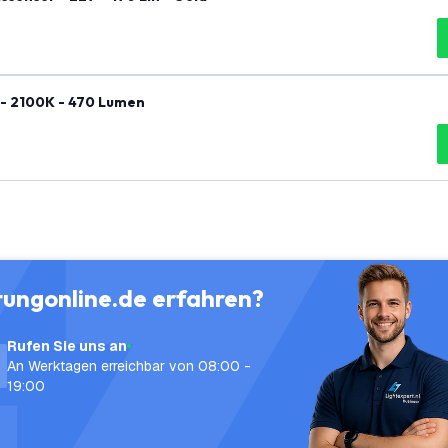
- 2100K - 470 Lumen
tungonline.de erfahren?
Rufen Sie uns an
An Werktagen erreichbar von 08:00 -
19:00