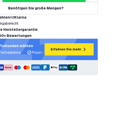
Benötigen Sie große Mengen?
ahlen
mit
Klarna
kgaberecht
re Herstellergarantie
00+ Bewertungen
ftskunden wählen
Erfahren Sie mehr
Partnerpreise
Projektunterstützung und Lichtpläne
Fachku