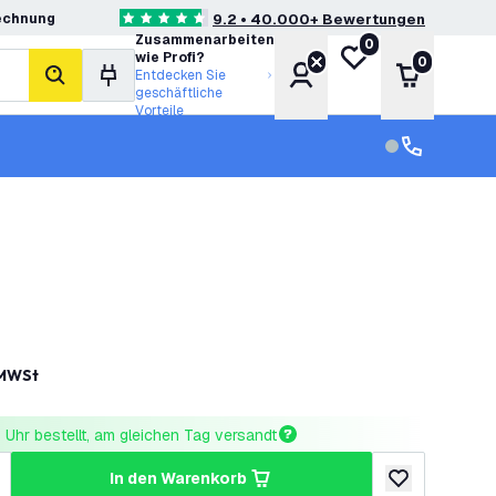
echnung
9.2 • 40.000+ Bewertungen
4.6 Bewertungssterne
Zusammenarbeiten
0
Meine Wunschliste
wie Profi?
0
Konto
Warenkor
Entdecken Sie
Suche
geschäftliche
Vorteile
Kundendienst
Kundenservi
 MWSt
Uhr bestellt, am gleichen Tag versandt
in den Warenkorb
ringern
enge erhöhen
zur Wunschlist