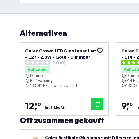
Alternativen
Calex Crown LED Glasfaser Lampe
Calex C
zur Wunschliste hinz
- E27 - 2.3W - Gold - Dimmbar
- E14 -
0.0 (0)
0 Bewertungssterne
4 Bewert
Auf Lager
Auf Lag
Dimmbar
Dimmb
E27 Fassung
E14 Fa
1800K: Extra warmes Licht
1800K:
12
,
9
,
90
90
inkl. MwSt.
i
Oft zusammen gekauft
Calex Rustikale Glühlampe mit Dämmerungs