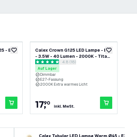
5 - E27
Calex Crown G125 LED Lampe - E27
Ca
zur Wunschliste hinzufügen
zur Wunschliste
- 3.5W - 40 Lumen - 2000K - Titan
E27
h öffnen
Bewertungsbereich öffnen
4.8 (18)
- Dimmbar
4.8 Bewertungssterne
0 B
Auf Lager
Au
Dimmbar
E27-Fassung
E
2000K Extra warmes Licht
1
17
,
1
90
inkl. MwSt.
Calex Tubular LED Lampe Warm Ø45 - E27 - 2