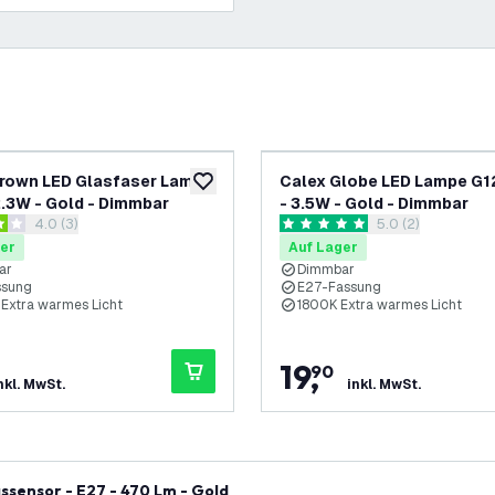
rown LED Glasfaser Lampe
Calex Globe LED Lampe G12
ufügen
zur Wunschliste hinzufügen
 2.3W - Gold - Dimmbar
- 3.5W - Gold - Dimmbar
Bewertungsbereich öffnen
4.0 (3)
Bewertungsbereic
5.0 (2)
ungssterne
5 Bewertungssterne
er
Auf Lager
ar
Dimmbar
ssung
E27-Fassung
 Extra warmes Licht
1800K Extra warmes Licht
19
,
90
nkl. MwSt.
inkl. MwSt.
sensor - E27 - 470 Lm - Gold