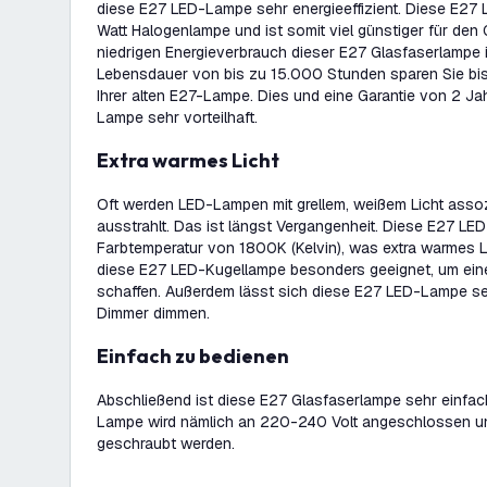
diese E27 LED-Lampe sehr energieeffizient. Diese E27 
Watt Halogenlampe und ist somit viel günstiger für den
niedrigen Energieverbrauch dieser E27 Glasfaserlampe i
Lebensdauer von bis zu 15.000 Stunden sparen Sie bis
Ihrer alten E27-Lampe. Dies und eine Garantie von 2 J
Lampe sehr vorteilhaft.
Extra warmes Licht
Oft werden LED-Lampen mit grellem, weißem Licht assoz
ausstrahlt. Das ist längst Vergangenheit. Diese E27 LE
Farbtemperatur von 1800K (Kelvin), was extra warmes Li
diese E27 LED-Kugellampe besonders geeignet, um ei
schaffen. Außerdem lässt sich diese E27 LED-Lampe se
Dimmer dimmen.
Einfach zu bedienen
Abschließend ist diese E27 Glasfaserlampe sehr einfach
Lampe wird nämlich an 220-240 Volt angeschlossen u
geschraubt werden.