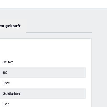
en gekauft
82 mm
80
IP20
Goldfarben
E27