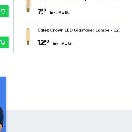
7
,
90
inkl. MwSt.
Calex Crown LED Glasfaser Lampe - E27 - 2.
12
,
90
inkl. MwSt.