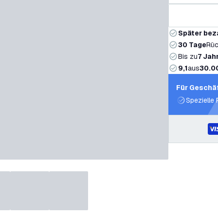
Später bez
30 Tage
Rüc
Bis zu
7 Jah
9,1
aus
30.0
Für Geschä
Spezielle 