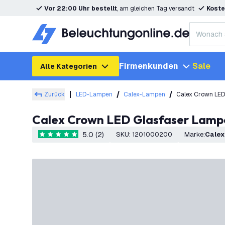
Vor 22:00 Uhr bestellt
, am gleichen Tag versandt
Koste
Firmenkunden
Sale
Alle Kategorien
Zurück
LED-Lampen
Calex-Lampen
Calex Crown LED
Calex Crown LED Glasfaser Lampe
5.0 (2)
SKU
:
1201000200
Marke
:
Calex
5 Bewertungssterne