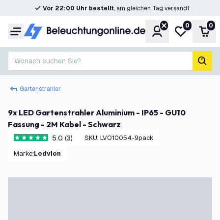
Vor 22:00 Uhr bestellt
, am gleichen Tag versandt
0
0
Konto
Meine Wunsc
War
Menü
Wonach suchen Sie?
Such
Gartenstrahler
9x LED Gartenstrahler Aluminium - IP65 - GU10
Fassung - 2M Kabel - Schwarz
5.0 (3)
SKU
:
LVO10054-9pack
5 Bewertungssterne
Marke
:
Ledvion