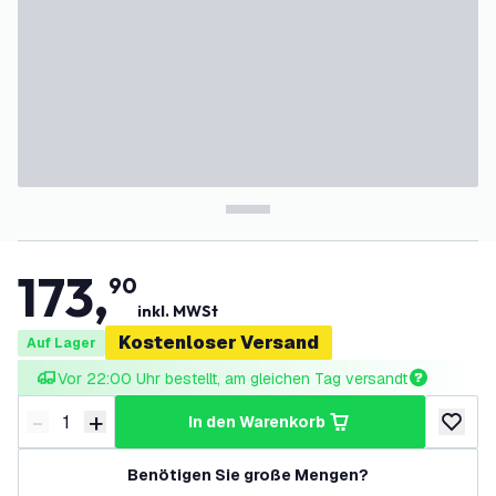
173
,
90
inkl. MWSt
Kostenloser Versand
Auf Lager
Vor 22:00 Uhr bestellt, am gleichen Tag versandt
-
+
in den Warenkorb
Menge verringern
Menge erhöhen
zur Wun
Benötigen Sie große Mengen?