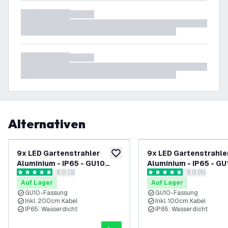
Alternativen
-
14
%
9x LED Gartenstrahler
9x LED Gartenstrahle
zur Wunschliste hinzufügen
Aluminium - IP65 - GU10
Aluminium - IP65 - GU
Bewertungsbereich öffnen
5.0 (3)
Bewertungsbe
5.0 (5)
Fassung - 2M Kabel -
Fassung - 1M Kabel -
5 Bewertungssterne
5 Bewertungssterne
Auf Lager
Auf Lager
Anthrazit
Schwarz
GU10-Fassung
GU10-Fassung
Inkl. 200cm Kabel
Inkl. 100cm Kabel
IP65: Wasserdicht
IP65: Wasserdicht