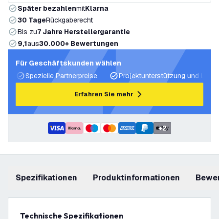
Später bezahlen
mit
Klarna
30 Tage
Rückgaberecht
Bis zu
7 Jahre Herstellergarantie
9,1
aus
30.000+ Bewertungen
Für Geschäftskunden wählen
Spezielle Partnerpreise
Projektunterstützung und Licht
Erfahren Sie mehr
+
2
Spezifikationen
Produktinformationen
Bewe
Technische Spezifikationen