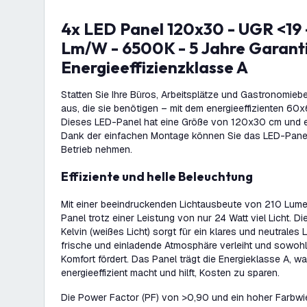
4x LED Panel 120x30 - UGR <19 - 24W - 210
Lm/W - 6500K - 5 Jahre Garanti
Energieeffizienzklasse A
Statten Sie Ihre Büros, Arbeitsplätze und Gastronomieb
aus, die sie benötigen – mit dem energieeffizienten 6
Dieses LED-Panel hat eine Größe von 120x30 cm und e
Dank der einfachen Montage können Sie das LED-Panel 
Betrieb nehmen.
Effiziente und helle Beleuchtung
Mit einer beeindruckenden Lichtausbeute von 210 Lumen
Panel trotz einer Leistung von nur 24 Watt viel Licht. 
Kelvin (weißes Licht) sorgt für ein klares und neutrales 
frische und einladende Atmosphäre verleiht und sowohl 
Komfort fördert. Das Panel trägt die Energieklasse A, 
energieeffizient macht und hilft, Kosten zu sparen.
Die Power Factor (PF) von >0,90 und ein hoher Farbwi