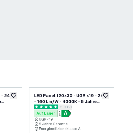
 - 24W -
LED Panel 120x30 - UGR <19 - 24W
6x 
zur Wunschliste hinzufügen
zur Wunschliste
e
- 160 Lm/W - 4000K - 5 Jahre
24W
h öffnen
Bewertungsbereich öffnen
5.0 (2)
zklasse
Garantie - Energieeffizienzklasse
Gar
5 Bewertungssterne
4.3
A - GS-geprüft
A -
Auf Lager
Au
UGR <19
U
5 Jahre Garantie
5
Energieeffizienzklasse A
E