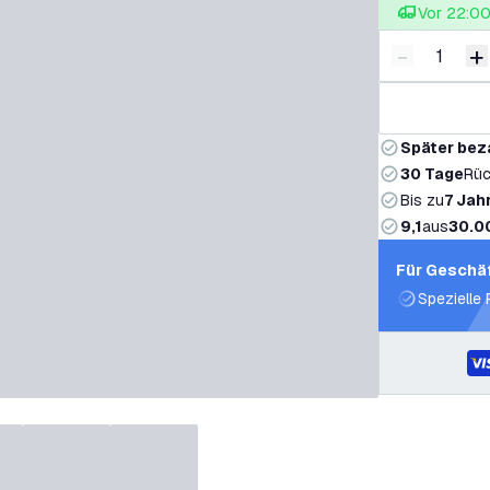
Vor 22:00 
-
+
Menge ver
M
Später bez
30 Tage
Rüc
Bis zu
7 Jah
9,1
aus
30.0
Für Geschä
Spezielle 