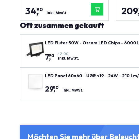
34
,
209
90
inkl. MwSt.
Oft zusammen gekauft
LED Fluter 50W - Osram LED Chips - 6000
12,90
7
,
90
inkl. MwSt.
LED Panel 60x60 - UGR <19 - 24W - 210 Lm/
üft
29
,
90
inkl. MwSt.
Möchten Sie mehr über Beleuch