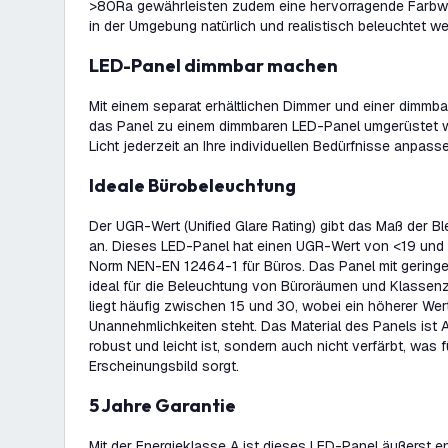
>80Ra gewährleisten zudem eine hervorragende Farbw
in der Umgebung natürlich und realistisch beleuchtet we
LED-Panel dimmbar machen
Mit einem separat erhältlichen Dimmer und einer dimmba
das Panel zu einem dimmbaren LED-Panel umgerüstet 
Licht jederzeit an Ihre individuellen Bedürfnisse anpass
Ideale Bürobeleuchtung
Der UGR-Wert (Unified Glare Rating) gibt das Maß der 
an. Dieses LED-Panel hat einen UGR-Wert von <19 und e
Norm NEN-EN 12464-1 für Büros. Das Panel mit geringe
ideal für die Beleuchtung von Büroräumen und Klassen
liegt häufig zwischen 15 und 30, wobei ein höherer We
Unannehmlichkeiten steht. Das Material des Panels ist A
robust und leicht ist, sondern auch nicht verfärbt, was 
Erscheinungsbild sorgt.
5 Jahre Garantie
Mit der Energieklasse A ist dieses LED-Panel äußerst ene