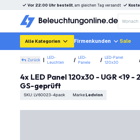
Vor 22:00 Uhr bestellt
, am gleichen Tag versandt
Koste
Firmenkunden
Sale
Alle Kategorien
LED-
LED-
LED-Panel
Zurück
Leuchten
Panele
120x30
4x LED Panel 120x30 - UGR <19 - 24W - 210 Lm/W - 6500K - 5 Jahre Garantie - Energieeffizienzklasse A -
GS-geprüft
SKU
:
LV60023-4pack
Marke
:
Ledvion