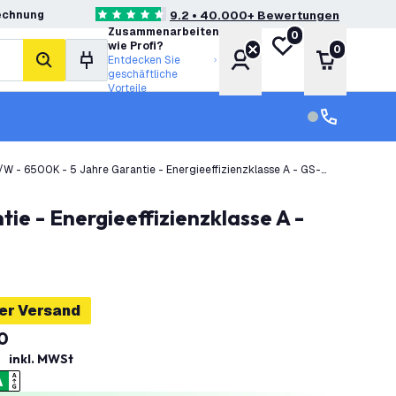
echnung
9.2 • 40.000+ Bewertungen
4.6 Bewertungssterne
Zusammenarbeiten
0
Meine Wunschliste
wie Profi?
0
Konto
Warenkor
Entdecken Sie
Suche
geschäftliche
Vorteile
Kundendienst
Kundenservi
W - 6500K - 5 Jahre Garantie - Energieeffizienzklasse A - GS-
er Versand
0
inkl. MWSt