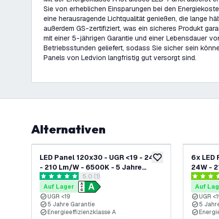
Sie von erheblichen Einsparungen bei den Energiekosten
eine herausragende Lichtqualität genießen, die lange häl
außerdem GS-zertifiziert, was ein sicheres Produkt gara
mit einer 5-jährigen Garantie und einer Lebensdauer 
Betriebsstunden geliefert, sodass Sie sicher sein könn
Panels von Ledvion langfristig gut versorgt sind.
Alternativen
LED Panel 120x30 - UGR <19 - 24W
6x LED 
zur Wunschliste hinz
- 210 Lm/W - 6500K - 5 Jahre
24W - 2
Bewertungsbereich öffnen
5.0 (1)
Garantie - Energieeffizienzklasse
Garanti
5 Bewertungssterne
3.7 Bewe
A - GS-geprüft
A - GS-
Auf Lager
Auf Lag
UGR <19
UGR <1
5 Jahre Garantie
5 Jahr
Energieeffizienzklasse A
Energie