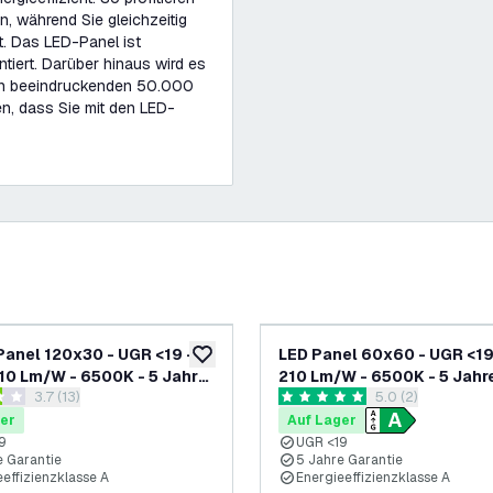
, während Sie gleichzeitig
t. Das LED-Panel ist
ntiert. Darüber hinaus wird es
von beeindruckenden 50.000
en, dass Sie mit den LED-
Panel 120x30 - UGR <19 -
LED Panel 60x60 - UGR <19
ufügen
zur Wunschliste hinzufügen
10 Lm/W - 6500K - 5 Jahre
210 Lm/W - 6500K - 5 Jahr
Bewertungsbereich öffnen
3.7 (13)
Bewertungsbereic
5.0 (2)
e - Energieeffizienzklasse
Garantie - Energieeffizien
rtungssterne
5 Bewertungssterne
geprüft
A - GS-geprüft
er
Auf Lager
9
UGR <19
e Garantie
5 Jahre Garantie
effizienzklasse A
Energieeffizienzklasse A