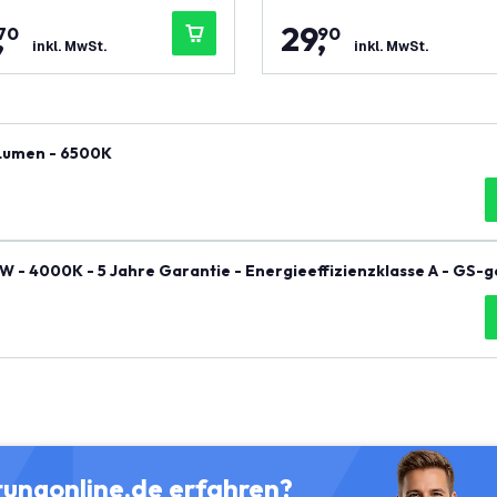
,
29
,
70
90
inkl. MwSt.
inkl. MwSt.
 Lumen - 6500K
W - 4000K - 5 Jahre Garantie - Energieeffizienzklasse A - GS-
tungonline.de erfahren?