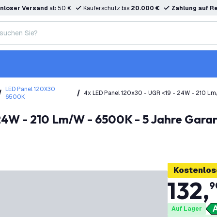
nloser Versand
ab 50 €
Käuferschutz bis
20.000 €
Zahlung auf R
LED Panel 120X30
4x LED Panel 120x30 - UGR <19 - 24W - 210 Lm/
6500K
Geprüft
Kostenlos
132
,
9
Auf Lager