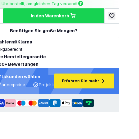
Uhr bestellt, am gleichen Tag versandt
in den Warenkorb
ringern
enge erhöhen
zur Wunschlist
Benötigen Sie große Mengen?
ahlen
mit
Klarna
kgaberecht
re Herstellergarantie
00+ Bewertungen
ftskunden wählen
Erfahren Sie mehr
Partnerpreise
Projektunterstützung und Lichtpläne
Fachku