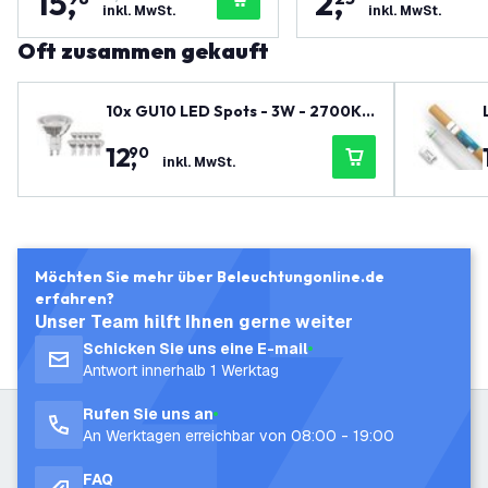
15
,
2
,
inkl. MwSt.
inkl. MwSt.
Oft zusammen gekauft
10x GU10 LED Spots - 3W - 2700K -
345 Lumen - Vorteilspackung
12
,
90
inkl. MwSt.
Möchten Sie mehr über Beleuchtungonline.de
erfahren?
Unser Team hilft Ihnen gerne weiter
Schicken Sie uns eine E-mail
Antwort innerhalb 1 Werktag
Rufen Sie uns an
An Werktagen erreichbar von 08:00 - 19:00
FAQ