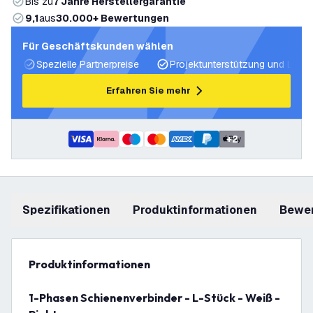
Bis zu
7 Jahre Herstellergarantie
9,1
aus
30.000+ Bewertungen
Für Geschäftskunden wählen
Spezielle Partnerpreise
Projektunterstützung und Licht
Erfahren Sie mehr
+
2
Spezifikationen
Produktinformationen
Bewe
Produktinformationen
1-Phasen Schienenverbinder - L-Stück - Weiß -