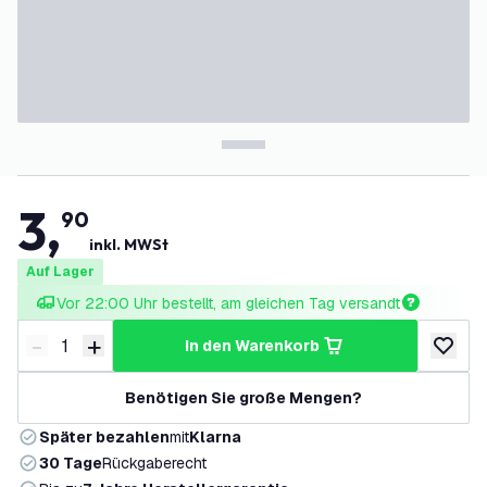
3
,
90
inkl. MWSt
Auf Lager
Vor 22:00 Uhr bestellt, am gleichen Tag versandt
-
+
in den Warenkorb
Menge verringern
Menge erhöhen
zur Wun
Benötigen Sie große Mengen?
Später bezahlen
mit
Klarna
30 Tage
Rückgaberecht