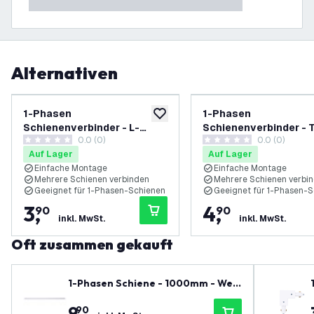
Alternativen
1-Phasen
1-Phasen
zur Wunschliste hinzufügen
Schienenverbinder - L-
Schienenverbinder - 
0.0 (0)
0.0 (0)
Stück - Schwarz - Right
Stück - Weiß - Left-1
0 Bewertungssterne
0 Bewertungssterne
Auf Lager
Auf Lager
Einfache Montage
Einfache Montage
Mehrere Schienen verbinden
Mehrere Schienen verbi
Geeignet für 1-Phasen-Schienen
Geeignet für 1-Phasen-
3
,
4
,
90
90
inkl. MwSt.
inkl. MwSt.
Oft zusammen gekauft
1-Phasen Schiene - 1000mm - Wei
ß
9
,
90