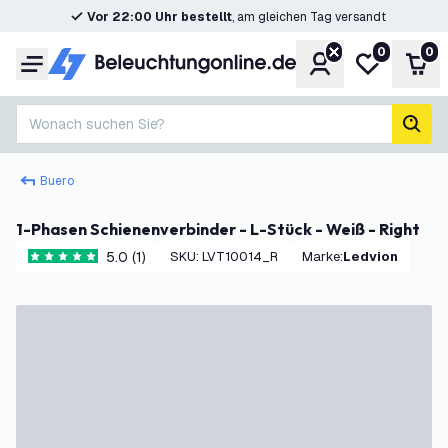
Vor 22:00 Uhr bestellt
, am gleichen Tag versandt
0
0
Konto
Meine Wunsc
War
Menü
Wonach suchen Sie?
Such
Buero
1-Phasen Schienenverbinder - L-Stück - Weiß - Right
5.0 (1)
SKU
:
LVT10014_R
Marke
:
Ledvion
5 Bewertungssterne